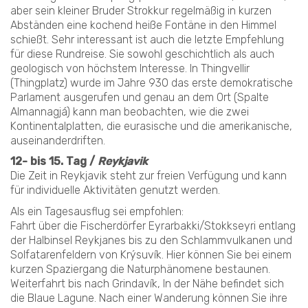
aber sein kleiner Bruder Strokkur regelmäßig in kurzen
Abständen eine kochend heiße Fontäne in den Himmel
schießt. Sehr interessant ist auch die letzte Empfehlung
für diese Rundreise. Sie sowohl geschichtlich als auch
geologisch von höchstem Interesse. In Thingvellir
(Thingplatz) wurde im Jahre 930 das erste demokratische
Parlament ausgerufen und genau an dem Ort (Spalte
Almannagjá) kann man beobachten, wie die zwei
Kontinentalplatten, die eurasische und die amerikanische,
auseinanderdriften.
12- bis 15. Tag /
Reykjavik
Die Zeit in Reykjavik steht zur freien Verfügung und kann
für individuelle Aktivitäten genutzt werden.
Als ein Tagesausflug sei empfohlen:
Fahrt über die Fischerdörfer Eyrarbakki/Stokkseyri entlang
der Halbinsel Reykjanes bis zu den Schlammvulkanen und
Solfatarenfeldern von Krýsuvík. Hier können Sie bei einem
kurzen Spaziergang die Naturphänomene bestaunen.
Weiterfahrt bis nach Grindavík, In der Nähe befindet sich
die Blaue Lagune. Nach einer Wanderung können Sie ihre