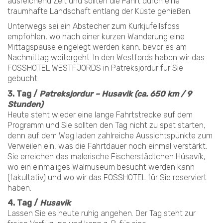
ausreichend Zeit und sollten die Fahrt durch eine
traumhafte Landschaft entlang der Küste genießen.
Unterwegs sei ein Abstecher zum Kurkjufellsfoss
empfohlen, wo nach einer kurzen Wanderung eine
Mittagspause eingelegt werden kann, bevor es am
Nachmittag weitergeht. In den Westfords haben wir das
FOSSHOTEL WESTFJORDS in Patreksjordur für Sie
gebucht.
3. Tag /
Patreksjordur – Husavik (ca. 650 km / 9
Stunden)
Heute steht wieder eine lange Fahrtstrecke auf dem
Programm und Sie sollten den Tag nicht zu spät starten,
denn auf dem Weg laden zahlreiche Aussichtspunkte zum
Verweilen ein, was die Fahrtdauer noch einmal verstärkt.
Sie erreichen das malerische Fischerstädtchen Húsavík,
wo ein einmaliges Walmuseum besucht werden kann
(fakultativ) und wo wir das FOSSHOTEL für Sie reserviert
haben.
4. Tag /
Husavik
Lassen Sie es heute ruhig angehen. Der Tag steht zur