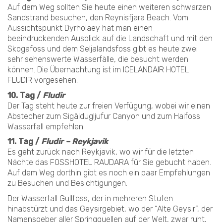
Auf dem Weg sollten Sie heute einen weiteren schwarzen
Sandstrand besuchen, den Reynisfjara Beach. Vom
Aussichtspunkt Dyrholaey hat man einen
beeindruckenden Ausblick auf die Landschaft und mit den
Skogafoss und dem Seljalandsfoss gibt es heute zwei
sehr sehenswerte Wasserfälle, die besucht werden
können. Die Übernachtung ist im ICELANDAIR HOTEL
FLUDIR vorgesehen.
10. Tag /
Fludir
Der Tag steht heute zur freien Verfügung, wobei wir einen
Abstecher zum Sigäldugljufur Canyon und zum Haifoss
Wasserfall empfehlen.
11. Tag /
Fludir – Reykjavik
Es geht zurück nach Reykjavik, wo wir für die letzten
Nächte das FOSSHOTEL RAUDARA für Sie gebucht haben.
Auf dem Weg dorthin gibt es noch ein paar Empfehlungen
zu Besuchen und Besichtigungen.
Der Wasserfall Gullfoss, der in mehreren Stufen
hinabstürzt und das Geysirgebiet, wo der “Alte Geysir”, der
Namensgeber aller Springquellen auf der Welt, zwar ruht,