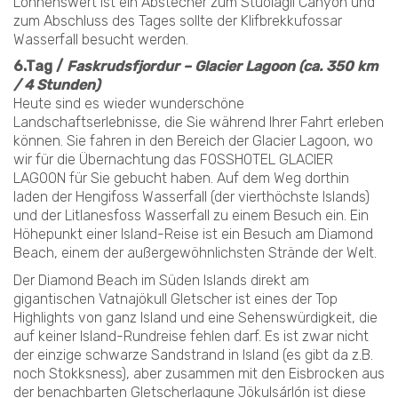
Lohnenswert ist ein Abstecher zum Stuolagil Canyon und
zum Abschluss des Tages sollte der Klifbrekkufossar
Wasserfall besucht werden.
6.Tag /
Faskrudsfjordur – Glacier Lagoon (ca. 350 km
/ 4 Stunden)
Heute sind es wieder wunderschöne
Landschaftserlebnisse, die Sie während Ihrer Fahrt erleben
können. Sie fahren in den Bereich der Glacier Lagoon, wo
wir für die Übernachtung das FOSSHOTEL GLACIER
LAGOON für Sie gebucht haben. Auf dem Weg dorthin
laden der Hengifoss Wasserfall (der vierthöchste Islands)
und der Litlanesfoss Wasserfall zu einem Besuch ein. Ein
Höhepunkt einer Island-Reise ist ein Besuch am Diamond
Beach, einem der außergewöhnlichsten Strände der Welt.
Der Diamond Beach im Süden Islands direkt am
gigantischen Vatnajökull Gletscher ist eines der Top
Highlights von ganz Island und eine Sehenswürdigkeit, die
auf keiner Island-Rundreise fehlen darf. Es ist zwar nicht
der einzige schwarze Sandstrand in Island (es gibt da z.B.
noch Stokksness), aber zusammen mit den Eisbrocken aus
der benachbarten Gletscherlagune Jökulsárlón ist diese