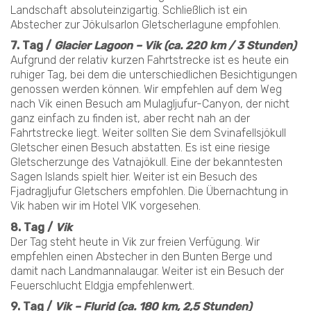
Landschaft absoluteinzigartig. Schließlich ist ein
Abstecher zur Jökulsarlon Gletscherlagune empfohlen.
7. Tag /
Glacier Lagoon – Vik (ca. 220 km / 3 Stunden)
Aufgrund der relativ kurzen Fahrtstrecke ist es heute ein
ruhiger Tag, bei dem die unterschiedlichen Besichtigungen
genossen werden können. Wir empfehlen auf dem Weg
nach Vik einen Besuch am Mulagljufur-Canyon, der nicht
ganz einfach zu finden ist, aber recht nah an der
Fahrtstrecke liegt. Weiter sollten Sie dem Svinafellsjökull
Gletscher einen Besuch abstatten. Es ist eine riesige
Gletscherzunge des Vatnajökull. Eine der bekanntesten
Sagen Islands spielt hier. Weiter ist ein Besuch des
Fjadragljufur Gletschers empfohlen. Die Übernachtung in
Vik haben wir im Hotel VIK vorgesehen.
8. Tag /
Vik
Der Tag steht heute in Vik zur freien Verfügung. Wir
empfehlen einen Abstecher in den Bunten Berge und
damit nach Landmannalaugar. Weiter ist ein Besuch der
Feuerschlucht Eldgja empfehlenwert.
9. Tag /
Vik – Flurid (ca. 180 km, 2,5 Stunden)