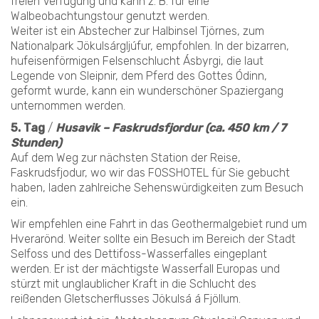
freien Verfügung und kann z. B. für eine
Walbeobachtungstour genutzt werden.
Weiter ist ein Abstecher zur Halbinsel Tjörnes, zum
Nationalpark Jökulsárgljúfur, empfohlen. In der bizarren,
hufeisenförmigen Felsenschlucht Ásbyrgi, die laut
Legende von Sleipnir, dem Pferd des Gottes Ódinn,
geformt wurde, kann ein wunderschöner Spaziergang
unternommen werden.
5. Tag
/
Husavik – Faskrudsfjordur (ca. 450 km / 7
Stunden)
Auf dem Weg zur nächsten Station der Reise,
Faskrudsfjodur, wo wir das FOSSHOTEL für Sie gebucht
haben, laden zahlreiche Sehenswürdigkeiten zum Besuch
ein.
Wir empfehlen eine Fahrt in das Geothermalgebiet rund um
Hverarönd. Weiter sollte ein Besuch im Bereich der Stadt
Selfoss und des Dettifoss-Wasserfalles eingeplant
werden. Er ist der mächtigste Wasserfall Europas und
stürzt mit unglaublicher Kraft in die Schlucht des
reißenden Gletscherflusses Jökulsá á Fjöllum.