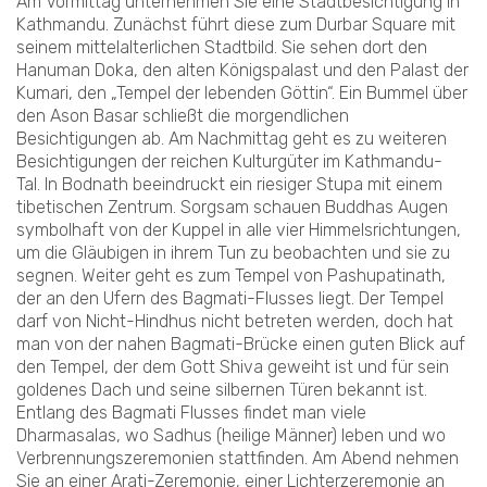
Am Vormittag unternehmen Sie eine Stadtbesichtigung in
Kathmandu. Zunächst führt diese zum Durbar Square mit
seinem mittelalterlichen Stadtbild. Sie sehen dort den
Hanuman Doka, den alten Königspalast und den Palast der
Kumari, den „Tempel der lebenden Göttin“. Ein Bummel über
den Ason Basar schließt die morgendlichen
Besichtigungen ab. Am Nachmittag geht es zu weiteren
Besichtigungen der reichen Kulturgüter im Kathmandu-
Tal. In Bodnath beeindruckt ein riesiger Stupa mit einem
tibetischen Zentrum. Sorgsam schauen Buddhas Augen
symbolhaft von der Kuppel in alle vier Himmelsrichtungen,
um die Gläubigen in ihrem Tun zu beobachten und sie zu
segnen. Weiter geht es zum Tempel von Pashupatinath,
der an den Ufern des Bagmati-Flusses liegt. Der Tempel
darf von Nicht-Hindhus nicht betreten werden, doch hat
man von der nahen Bagmati-Brücke einen guten Blick auf
den Tempel, der dem Gott Shiva geweiht ist und für sein
goldenes Dach und seine silbernen Türen bekannt ist.
Entlang des Bagmati Flusses findet man viele
Dharmasalas, wo Sadhus (heilige Männer) leben und wo
Verbrennungszeremonien stattfinden. Am Abend nehmen
Sie an einer Arati-Zeremonie, einer Lichterzeremonie an