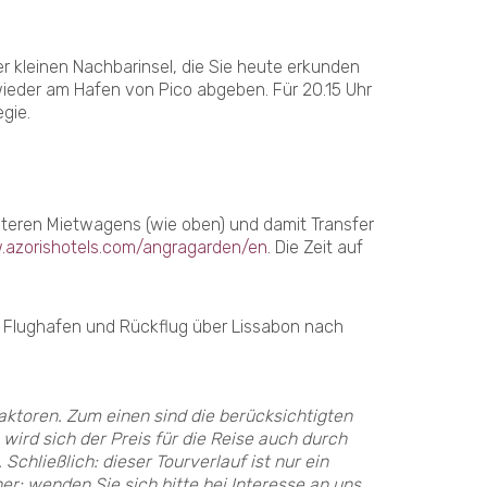
r kleinen Nachbarinsel, die Sie heute erkunden
eder am Hafen von Pico abgeben. Für 20.15 Uhr
egie.
iteren Mietwagens (wie oben) und damit Transfer
.azorishotels.com/angragarden/en
. Die Zeit auf
m Flughafen und Rückflug über Lissabon nach
Faktoren. Zum einen sind die berücksichtigten
ird sich der Preis für die Reise auch durch
chließlich: dieser Tourverlauf ist nur ein
r: wenden Sie sich bitte bei Interesse an uns.