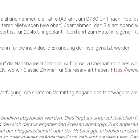
ial und nehmen die Fähre (Abfahrt um 07.30 Uhr) nach Pico, de
iteren Mietwagen (wie oben) übernehmen, den Sie am Abend wi
dort ist für 20.45 Uhr geplant. Rückfahrt zum Hotel in eigener R
kann für die individuelle Erkundung der Insel genutzt werden.
f die Nachbarinsel Terceira. Auf Terceira Übernahme eines we
, wo wir Classic Zimmer für Sie reserviert haben.
https://www
en Verfügung. Am späteren Vormittag Abgabe des Mietwagens a
erbindlich abgebildet werden. Dies liegt an unterschiedlichen 
d den sich daraus ergebenden Preisen abhängig. Zum anderen w
 der Fluggesellschaft oder der Hotels) ggf. erheblich ändern. S
en so oder in einer geänderten Form gebucht werden kann. Dahe