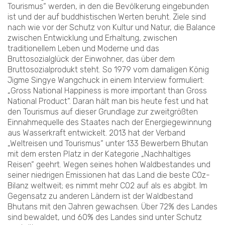
Tourismus“ werden, in den die Bevölkerung eingebunden
ist und der auf buddhistischen Werten beruht. Ziele sind
nach wie vor der Schutz von Kultur und Natur, die Balance
zwischen Entwicklung und Erhaltung, zwischen
traditionellem Leben und Moderne und das
Bruttosozialglück der Einwohner, das über dem
Bruttosozialprodukt steht. So 1979 vom damaligen König
Jigme Singye Wangchuck in einem Interview formuliert:
„Gross National Happiness is more important than Gross
National Product“. Daran hält man bis heute fest und hat
den Tourismus auf dieser Grundlage zur zweitgrößten
Einnahmequelle des Staates nach der Energiegewinnung
aus Wasserkraft entwickelt. 2013 hat der Verband
„Weltreisen und Tourismus“ unter 133 Bewerbern Bhutan
mit dem ersten Platz in der Kategorie „Nachhaltiges
Reisen“ geehrt. Wegen seines hohen Waldbestandes und
seiner niedrigen Emissionen hat das Land die beste COz-
Bilanz weltweit; es nimmt mehr CO2 auf als es abgibt. Im
Gegensatz zu anderen Ländern ist der Waldbestand
Bhutans mit den Jahren gewachsen. Über 72% des Landes
sind bewaldet, und 60% des Landes sind unter Schutz