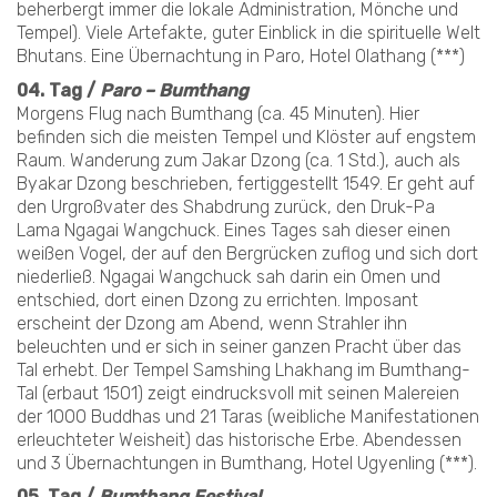
beherbergt immer die lokale Administration, Mönche und
Tempel). Viele Artefakte, guter Einblick in die spirituelle Welt
Bhutans. Eine Übernachtung in Paro, Hotel Olathang (***)
04. Tag /
Paro – Bumthang
Morgens Flug nach Bumthang (ca. 45 Minuten). Hier
befinden sich die meisten Tempel und Klöster auf engstem
Raum. Wanderung zum Jakar Dzong (ca. 1 Std.), auch als
Byakar Dzong beschrieben, fertiggestellt 1549. Er geht auf
den Urgroßvater des Shabdrung zurück, den Druk-Pa
Lama Ngagai Wangchuck. Eines Tages sah dieser einen
weißen Vogel, der auf den Bergrücken zuflog und sich dort
niederließ. Ngagai Wangchuck sah darin ein Omen und
entschied, dort einen Dzong zu errichten. Imposant
erscheint der Dzong am Abend, wenn Strahler ihn
beleuchten und er sich in seiner ganzen Pracht über das
Tal erhebt. Der Tempel Samshing Lhakhang im Bumthang-
Tal (erbaut 1501) zeigt eindrucksvoll mit seinen Malereien
der 1000 Buddhas und 21 Taras (weibliche Manifestationen
erleuchteter Weisheit) das historische Erbe. Abendessen
und 3 Übernachtungen in Bumthang, Hotel Ugyenling (***).
05. Tag /
Bumthang Festival