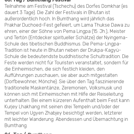
Teilnahme am Festival (Tschechu) des Dorfes Domkhar (es
dauert 3 Tage). Die Zahl der Festivals in Bhutan ist
außerordentlich hoch. In Bumthang wird jährlich das
Prakhar Duchoed-Fest gefeiert, um Lama Thukse Dawa zu
ehren, einer der Söhne von Pema Lingpa (15. Jh.), Meister
und Tertön (Entdecker spiritueller Schätze) der Nyingema-
Schule des tibetischen Buddhismus. Die Pema-Lingpa-
Tradition ist heute in Bhutan neben der Drukpa-Kagyü-
Schule die bedeutendste buddhistische Schultradition. Die
Feste werden nicht für Touristen veranstaltet, sondern für
die Einheimischen, die sich festlich kleiden, den
Aufführungen zuschauen, sie aber auch mitgestalten
(Dorfbewohner, Mönche). Sie über den Tag faszinierende
traditionelle Maskentänze, Zeremonien, Volksmusik und
können sich mit Einheimischen mit Hilfe der Reiseleitung
unterhalten. Bei einem kürzeren Aufenthalt beim Fest kann
Kurjey Lhakhang mit seinen drei Tempeln und/oder der
Tempel von Ugyen Zhabjey besichtigt werden, letzterer
mit leichter Wanderung. Abendessen und Übernachtung in
Bumthang.