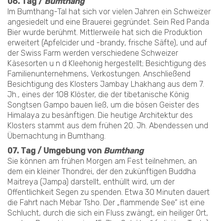
06. Tag /
Bumthang
Im Bumthang-Tal hat sich vor vielen Jahren ein Schweizer
angesiedelt und eine Brauerei gegründet. Sein Red Panda
Bier wurde berühmt. Mittlerweile hat sich die Produktion
erweitert (Apfelcider und -brandy, frische Säfte), und auf
der Swiss Farm werden verschiedene Schweizer
Käsesorten u n d Kleehonig hergestellt; Besichtigung des
Familienunternehmens, Verkostungen. Anschließend
Besichtigung des Klosters Jambay Lhakhang aus dem 7.
Jh., eines der 108 Klöster, die der tibetanische König
Songtsen Gampo bauen ließ, um die bösen Geister des
Himalaya zu besänftigen. Die heutige Architektur des
Klosters stammt aus dem frühen 20. Jh. Abendessen und
Übernachtung in Bumthang.
07. Tag / Umgebung von
Bumthang
Sie können am frühen Morgen am Fest teilnehmen, an
dem ein kleiner Thondrei, der den zukünftigen Buddha
Maitreya (Jampa) darstellt, enthüllt wird, um der
Offentlichkeit Segen zu spenden. Etwa 30 Minuten dauert
die Fahrt nach Mebar Tsho. Der „flammende See“ ist eine
Schlucht, durch die sich ein Fluss zwängt, ein heiliger Ort,