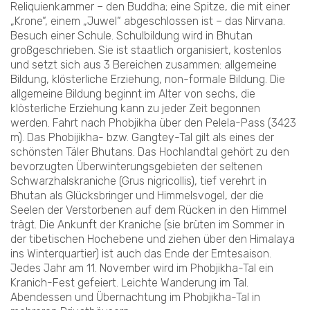
Reliquienkammer – den Buddha; eine Spitze, die mit einer
„Krone“, einem „Juwel“ abgeschlossen ist – das Nirvana.
Besuch einer Schule. Schulbildung wird in Bhutan
großgeschrieben. Sie ist staatlich organisiert, kostenlos
und setzt sich aus 3 Bereichen zusammen: allgemeine
Bildung, klösterliche Erziehung, non-formale Bildung. Die
allgemeine Bildung beginnt im Alter von sechs, die
klösterliche Erziehung kann zu jeder Zeit begonnen
werden. Fahrt nach Phobjikha über den Pelela-Pass (3423
m). Das Phobijikha- bzw. Gangtey-Tal gilt als eines der
schönsten Täler Bhutans. Das Hochlandtal gehört zu den
bevorzugten Überwinterungsgebieten der seltenen
Schwarzhalskraniche (Grus nigricollis), tief verehrt in
Bhutan als Glücksbringer und Himmelsvogel, der die
Seelen der Verstorbenen auf dem Rücken in den Himmel
trägt. Die Ankunft der Kraniche (sie brüten im Sommer in
der tibetischen Hochebene und ziehen über den Himalaya
ins Winterquartier) ist auch das Ende der Erntesaison.
Jedes Jahr am 11. November wird im Phobjikha-Tal ein
Kranich-Fest gefeiert. Leichte Wanderung im Tal.
Abendessen und Übernachtung im Phobjikha-Tal in