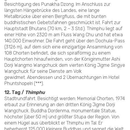
Besichtigung des Punakha Dzong. Im Anschluss zur
längsten Hängebrücke des Landes, eine lange
Metallbrücke über einen Bergfluss, die mit bunten
buddhistischen Gebetsfahnen geschmückt ist. Fahrt zur
Hauptstadt Bhutans (70 km, 2 – 3 Std.). Thimphu liegt auf
einer Höhe von 2320 m am Fluss Wang Chu und hat etwa
140.000 Einwohner. Die Fahrt geht über den Dochula-Pass
(3126 m), auf dem sich eine einzigartige Ansammlung von
108 Chorten befindet, die sich spiralförmig zu einem
Hauptchorten hinaufwinden, von der Königinmutter Ashi
Dorji Wangmo Wangchuck dem vierten König Jigme Singye
Wangchuck für seine Dienste am Volk
gewidmet. Abendessen und 2 Übernachtungen im Hotel
Phuntshopelri (***).
12. Tag /
Thimphu
Stadtrundfahrt. Besichtigt werden: Memorial Chorten, 1974
erbaut zur Erinnerung an den dritten König Jigme Dorji
Wangchuck. Buddha Dordenma, monumentale Statue,
höchster (über 50 m) und größter Stupa der Region. Von
einem Hügel aus überblickt er Thimphu im Tal. Er
beherbergt 125.000 kleinere Buddhas und segnet die Welt