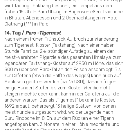
wird Tachog Lhakhang besucht, ein Tempel aus dem
frühen 15. Jh. In Paro Ubung im Bogenschießen, traditionell
in Bhutan. Abendessen und 2 Übernachtungen im Hotel
Olathang (***) in Paro.
14. Tag /
Paro -Tigernest
Nach einem frühen Frühstück Aufbruch zur Wanderung
zum Tigernest-Kloster (Taktshang). Nach einer halben
Stunde Fahrt ca. 2½-stündiger Aufstieg zu einem der
meist-verehrten Pilgerziele des gesamten Himalaya: zum
legendären Taktshang-Kloster auf 2950 m Höhe, das sich
800 m über dem Paro-Tal an den Felsen anschmiegt. Bis
zur Cafeteria (etwa die Hälfte des Weges) kann auch auf
Mauleseln geritten werden (ca. 15 USD), danach folgen
einige Hundert Stufen bis zum Kloster. Wer die nicht
steigen möchte oder kann, kann in der Cafeteria auf die
anderen warten. Das als „Tigernest“ bekannte Kloster,
1692 erbaut, beherbergt 13 heilige Stätten, von denen
meist nur die aufgesucht wird, wo der Legende nach
Guru Rinpoche im 8. Jh. auf dem Rücken einer Tigerin
angeflogen kam, 3 Monate in einer Höhle meditierte und