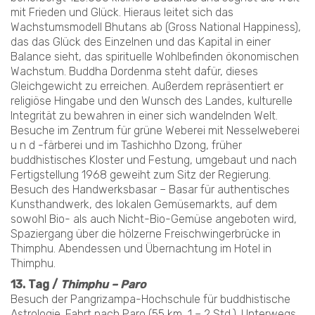
mit Frieden und Glück. Hieraus leitet sich das
Wachstumsmodell Bhutans ab (Gross National Happiness),
das das Glück des Einzelnen und das Kapital in einer
Balance sieht, das spirituelle Wohlbefinden ökonomischen
Wachstum. Buddha Dordenma steht dafür, dieses
Gleichgewicht zu erreichen. Außerdem repräsentiert er
religiöse Hingabe und den Wunsch des Landes, kulturelle
Integrität zu bewahren in einer sich wandelnden Welt.
Besuche im Zentrum für grüne Weberei mit Nesselweberei
u n d -färberei und im Tashichho Dzong, früher
buddhistisches Kloster und Festung, umgebaut und nach
Fertigstellung 1968 geweiht zum Sitz der Regierung.
Besuch des Handwerksbasar – Basar für authentisches
Kunsthandwerk, des lokalen Gemüsemarkts, auf dem
sowohl Bio- als auch Nicht-Bio-Gemüse angeboten wird,
Spaziergang über die hölzerne Freischwingerbrücke in
Thimphu. Abendessen und Übernachtung im Hotel in
Thimphu.
13. Tag /
Thimphu – Paro
Besuch der Pangrizampa-Hochschule für buddhistische
Astrologie. Fahrt nach Paro (55 km, 1 – 2 Std.). Unterwegs