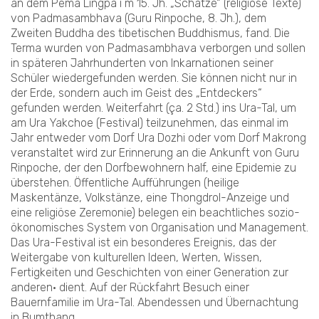
an dem Pema Lingpa i m 15. Jh. „Schätze“ (religiöse Texte)
von Padmasambhava (Guru Rinpoche, 8. Jh.), dem
Zweiten Buddha des tibetischen Buddhismus, fand. Die
Terma wurden von Padmasambhava verborgen und sollen
in späteren Jahrhunderten von Inkarnationen seiner
Schüler wiedergefunden werden. Sie können nicht nur in
der Erde, sondern auch im Geist des „Entdeckers“
gefunden werden. Weiterfahrt (ça. 2 Std.) ins Ura-Tal, um
am Ura Yakchoe (Festival) teilzunehmen, das einmal im
Jahr entweder vom Dorf Ura Dozhi oder vom Dorf Makrong
veranstaltet wird zur Erinnerung an die Ankunft von Guru
Rinpoche, der den Dorfbewohnern half, eine Epidemie zu
überstehen. Öffentliche Aufführungen (heilige
Maskentänze, Volkstänze, eine Thongdrol-Anzeige und
eine religiöse Zeremonie) belegen ein beachtliches sozio-
ökonomisches System von Organisation und Management.
Das Ura-Festival ist ein besonderes Ereignis, das der
Weitergabe von kulturellen Ideen, Werten, Wissen,
Fertigkeiten und Geschichten von einer Generation zur
anderen• dient. Auf der Rückfahrt Besuch einer
Bauernfamilie im Ura-Tal. Abendessen und Übernachtung
in Bumthang.