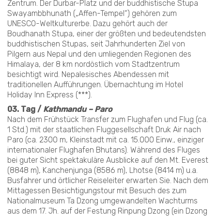
Zentrum. Der Durbar-Platz und der buddhistische Stupa
Swayambbhunath („Affen-Tempel“) gehören zum
UNESCO-Weltkulturerbe. Dazu gehört auch der
Boudhanath Stupa, einer der größten und bedeutendsten
buddhistischen Stupas, seit Jahrhunderten Ziel von
Pilgern aus Nepal und den umliegenden Regionen des
Himalaya, der 8 km nordöstlich vom Stadtzentrum
besichtigt wird. Nepalesisches Abendessen mit
traditionellen Aufführungen. Übernachtung im Hotel
Holiday Inn Express (***).
03. Tag /
Kathmandu – Paro
Nach dem Frühstück Transfer zum Flughafen und Flug (ca.
1 Std.) mit der staatlichen Fluggesellschaft Druk Air nach
Paro (ca. 2300 m, Kleinstadt mit ca. 15.000 Einw., einziger
internationaler Flughafen Bhutans). Während des Fluges
bei guter Sicht spektakuläre Ausblicke auf den Mt. Everest
(8848 m), Kanchenjunga (8586 m), Lhotse (8414 m) u.a.
Busfahrer und örtlicher Reiseleiter erwarten Sie. Nach dem
Mittagessen Besichtigungstour mit Besuch des zum
Nationalmuseum Ta Dzong umgewandelten Wachturms
aus dem 17. Jh. auf der Festung Rinpung Dzong (ein Dzong