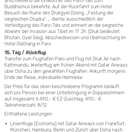
anschließend die Einwohner des Paro-Tals zum
Buddhismus bekehrte. Auf der Rückfahrt zum Hotel
Besuch der Ruine des Drukgyel Dzong, „Festung der
siegreichen Drupka“ „, diente ausschließlich der
Verteidigung des Paro-Tals und erinnert an die siegreiche
Abwehr der Invasion aus Tibet im 17. Jh. (Druk bedeutet
Bhutan, Gyel Sieg). Abschiedsessen und Übernachtung im
Hotel Olathang in Paro.
15. Tag /
Rückflug
Transfer zum Flughafen Paro und Flug mit Druk Air nach
Kathmandu. Weiterflug am frühen Abend mit Qatar Airways
über Doha zu den gewählten Flughäfen. Ankunft morgens.
Ende der Reise, individuelle Heimreise.
Der Preis für das oben beschriebene Programm beläuft
sich pro Person bei einer Unterbringung in Doppelzimmern
auf insgesamt 6.490,- € EZ-Zuschlag: 490,- €.
Teilnehmerzahl: 8/12
Enthaltene Leistungen:
Linienflüge (Economy) mit Qatar Airways von Frankfurt,
München, Hamburg, Berlin und Zürich über Doha nach