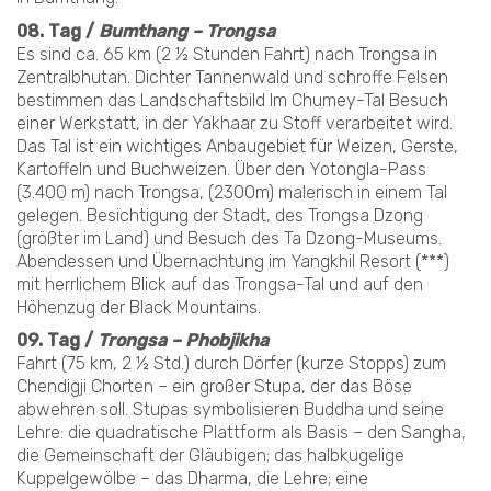
08. Tag /
Bumthang – Trongsa
Es sind ca. 65 km (2 ½ Stunden Fahrt) nach Trongsa in
Zentralbhutan. Dichter Tannenwald und schroffe Felsen
bestimmen das Landschaftsbild Im Chumey-Tal Besuch
einer Werkstatt, in der Yakhaar zu Stoff verarbeitet wird.
Das Tal ist ein wichtiges Anbaugebiet für Weizen, Gerste,
Kartoffeln und Buchweizen. Über den Yotongla-Pass
(3.400 m) nach Trongsa, (2300m) malerisch in einem Tal
gelegen. Besichtigung der Stadt, des Trongsa Dzong
(größter im Land) und Besuch des Ta Dzong-Museums.
Abendessen und Übernachtung im Yangkhil Resort (***)
mit herrlichem Blick auf das Trongsa-Tal und auf den
Höhenzug der Black Mountains.
09. Tag /
Trongsa – Phobjikha
Fahrt (75 km, 2 ½ Std.) durch Dörfer (kurze Stopps) zum
Chendigji Chorten – ein großer Stupa, der das Böse
abwehren soll. Stupas symbolisieren Buddha und seine
Lehre: die quadratische Plattform als Basis – den Sangha,
die Gemeinschaft der Gläubigen; das halbkugelige
Kuppelgewölbe – das Dharma, die Lehre; eine