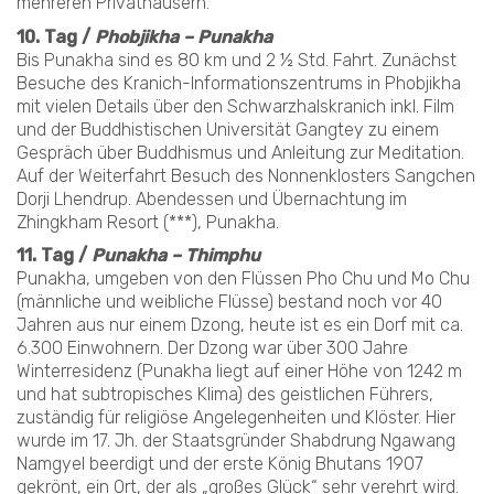
mehreren Privathäusern.
10. Tag /
Phobjikha – Punakha
Bis Punakha sind es 80 km und 2 ½ Std. Fahrt. Zunächst
Besuche des Kranich-Informationszentrums in Phobjikha
mit vielen Details über den Schwarzhalskranich inkl. Film
und der Buddhistischen Universität Gangtey zu einem
Gespräch über Buddhismus und Anleitung zur Meditation.
Auf der Weiterfahrt Besuch des Nonnenklosters Sangchen
Dorji Lhendrup. Abendessen und Übernachtung im
Zhingkham Resort (***), Punakha.
11. Tag /
Punakha – Thimphu
Punakha, umgeben von den Flüssen Pho Chu und Mo Chu
(männliche und weibliche Flüsse) bestand noch vor 40
Jahren aus nur einem Dzong, heute ist es ein Dorf mit ca.
6.300 Einwohnern. Der Dzong war über 300 Jahre
Winterresidenz (Punakha liegt auf einer Höhe von 1242 m
und hat subtropisches Klima) des geistlichen Führers,
zuständig für religiöse Angelegenheiten und Klöster. Hier
wurde im 17. Jh. der Staatsgründer Shabdrung Ngawang
Namgyel beerdigt und der erste König Bhutans 1907
gekrönt, ein Ort, der als „großes Glück“ sehr verehrt wird.