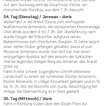
Auf dem Rückweg wird die Swartnoze-Kirche, ein
monumentaler Rundbau aus dem 7. Jh. besucht.
04. Tag (Dienstag) /
Jerewan – Goris
Weiterfahrt in die Ararat-Ebene zum wichtigsten
Wallfahrtsorte Armeniens, der restaurierten Klosteranlage
Chor Wirab aus dem 4. bis 7. Jh.. Der Überlieferung nach
wurde Gregor, der Erleuchter, aufgrund seines
Bekenntnisses zum christlichen Glauben, 13 Jahre lang in
einer ‚tiefen Grube‘ gefangen gehalten, bevor er zum
Missionar Armeniens wurde. Von dort hat man einen
einzigartigen Ausblick auf den jenseits der türkischen
Grenze liegenden heiligen Berg der Armenier, den Ararat
(5165 m).
Fahrt in eine schwer zugängliche schroff-pittoreske
Landschaft zu einem der schönsten Klöster Armeniens,
Kloster Noravank, in völliger Einsamkeit gelegen und im 12.
bis 14. Jh. Sitz der Bischöfe von Sjunik. Besichtigung der
Anlage. Die Übernachtung ist in Goris geplant.
05. Tag (Mittwoch) /
Goris
Fahrt in Richtung Süden über den Sisian-Pass zur