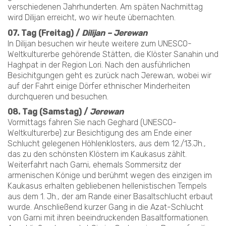
verschiedenen Jahrhunderten. Am späten Nachmittag
wird Dilijan erreicht, wo wir heute übernachten.
07. Tag (Freitag) /
Dilijan – Jerewan
In Dilijan besuchen wir heute weitere zum UNESCO-
Weltkulturerbe gehörende Stätten, die Klöster Sanahin und
Haghpat in der Region Lori. Nach den ausführlichen
Besichitgungen geht es zurück nach Jerewan, wobei wir
auf der Fahrt einige Dörfer ethnischer Minderheiten
durchqueren und besuchen.
08. Tag (Samstag) /
Jerewan
Vormittags fahren Sie nach Geghard (UNESCO-
Weltkulturerbe) zur Besichtigung des am Ende einer
Schlucht gelegenen Höhlenklosters, aus dem 12./13.Jh.,
das zu den schönsten Klöstern im Kaukasus zählt.
Weiterfahrt nach Garni, ehemals Sommersitz der
armenischen Könige und berühmt wegen des einzigen im
Kaukasus erhalten gebliebenen hellenistischen Tempels
aus dem 1. Jh., der am Rande einer Basaltschlucht erbaut
wurde. Anschließend kurzer Gang in die Azat-Schlucht
von Garni mit ihren beeindruckenden Basaltformationen.