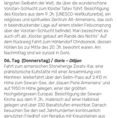
längsten Seilbahn der Welt, die über die wunderschöne
Vorotan-Schlucht zum Kloster Tatev führt. Besichtigung
des Klosters aus dem 9. Jh. (UNESCO-Weltkulturerbe), ein
religiöses und spirituelles Zentrum Alt-Armeniens, das sich
in beeindruckender Lage auf einem steilen Felsvorsprung
über der Vorotan-Schlucht befindet. Man bezeichnet es
auch oft als „Kloster gebaut am Rande des Nichts“. Auf
dem Rückweg Fahrt zum Höhlendorf Chndsoresk, dessen
Höhlen bis zur Mitte des 20. Jh. bewohnt waren. Am
Nachmittag sind wir zurück in Goris.
06. Tag (Donnerstag) /
Goris – Dilijan
Fahrt zum armenischen Stonehenge Zorats-Kar, eine
prähistorische Kultstätte mit einer Ansammlung von
Menhiren. Weiterfahrt über den Selim-Pass auf 2.410 m
Höhe zum Sewan-See, der ‚blauen Perle Armeniens‘ und
auf 1950 m Höhe gelegen, einer der größten
Hochgebirgsseen Europas. Besichtigung der Sewan-
Kirche aus dem 9. Jh., malerisch auf einer Halbinsel
gelegen und über 230 Basaltstufen erreichbar. Danach
besuchen Sie den seit Jahrhunderten kontinuierlich
genutzten Friedhof von Noradus mit Kreuzsteinen aus